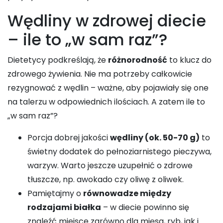
Wędliny w zdrowej diecie
– ile to „w sam raz”?
Dietetycy podkreślają, że
różnorodność
to klucz do
zdrowego żywienia. Nie ma potrzeby całkowicie
rezygnować z wędlin – ważne, aby pojawiały się one
na talerzu w odpowiednich ilościach. A zatem ile to
„w sam raz”?
Porcja dobrej jakości
wędliny (ok. 50-70 g)
to
świetny dodatek do pełnoziarnistego pieczywa,
warzyw. Warto jeszcze uzupełnić o zdrowe
tłuszcze, np. awokado czy oliwę z oliwek.
Pamiętajmy o
równowadze między
rodzajami białka
– w diecie powinno się
znaleźć miejsce zarówno dla mięsa, ryb, jak i