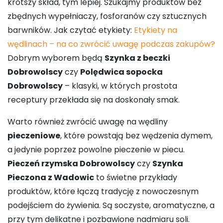
krótszy skład, tym lepiej. Szukajmy produktów bez
zbędnych wypełniaczy, fosforanów czy sztucznych
barwników. Jak czytać etykiety:
Etykiety na
wędlinach – na co zwrócić uwagę podczas zakupów?
Dobrym wyborem będą
Szynka z beczki
Dobrowolscy
czy
Polędwica sopocka
Dobrowolscy
– klasyki, w których prostota
receptury przekłada się na doskonały smak.
Warto również zwrócić uwagę na wędliny
pieczeniowe
, które powstają bez wędzenia dymem,
a jedynie poprzez powolne pieczenie w piecu.
Pieczeń rzymska Dobrowolscy
czy
Szynka
Pieczona z Wadowic
to świetne przykłady
produktów, które łączą tradycję z nowoczesnym
podejściem do żywienia. Są soczyste, aromatyczne, a
przy tym delikatne i pozbawione nadmiaru soli.