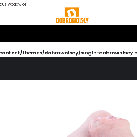
n aus Wadowice
content/themes/dobrowolscy/single-dobrowolscy.