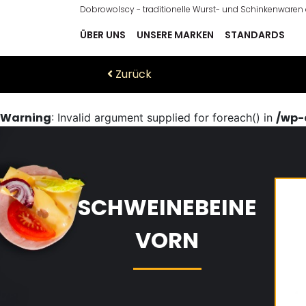
Dobrowolscy - traditionelle Wurst- und Schinkenware
ÜBER UNS
UNSERE MARKEN
STANDARDS
Zurück
Warning
/wp-
: Invalid argument supplied for foreach() in
SCHWEINEBEINE
VORN