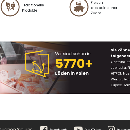
Fleisch
Traditionelle
aus polnischer
Produkte
Zucht
Sie könne
Wir sind schon in
folgende
5770+
Centrum, St
Jubilatka, P
Läden in Polen
HITPOL, Nas
Wegar, Tra
Kupiec, Tom
suchen Sie uns:
facebook
YouTube
Instag