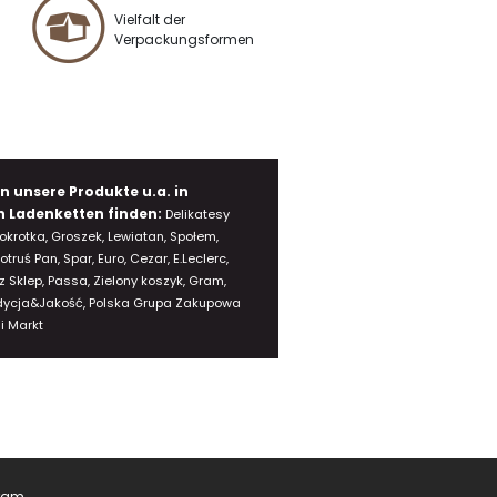
Vielfalt der
Verpackungsformen
n unsere Produkte u.a. in
n Ladenketten finden:
Delikatesy
okrotka, Groszek, Lewiatan, Społem,
iotruś Pan, Spar, Euro, Cezar, E.Leclerc,
z Sklep, Passa, Zielony koszyk, Gram,
dycja&Jakość, Polska Grupa Zakupowa
i Markt
ram